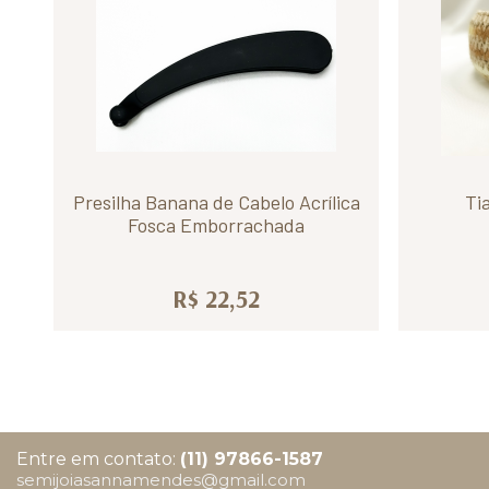
Presilha Banana de Cabelo Acrílica
Ti
Fosca Emborrachada
R$ 22,52
Entre em contato:
(11) 97866-1587
semijoiasannamendes@gmail.com